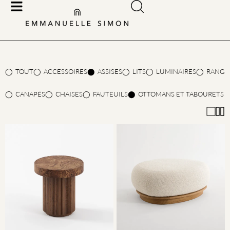
TOUT
ACCESSOIRES
ASSISES
LITS
LUMINAIRES
RANGE
CANAPÉS
CHAISES
FAUTEUILS
OTTOMANS ET TABOURETS