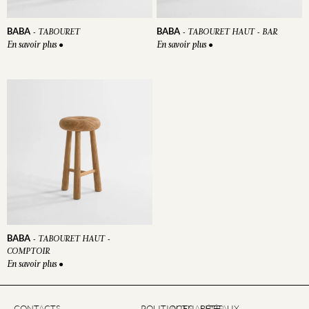
BABA
BABA
-
TABOURET
-
TABOURET HAUT - BAR
En savoir plus
En savoir plus
●
●
BABA
-
TABOURET HAUT -
COMPTOIR
En savoir plus
●
CONTACTS
POLITIQUES
ACTUALITÉS
RÉSEAUX