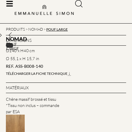
PRODUITS
NOMAD
>
>
POUF LARGE
NOMAD
DIMENSIONS
POUF
LARGE
Ø140 x H40 cm
Ø 55,1 x H 15,7 in
REF. ASS-B008-140
TÉLÉCHARGER LA FICHE TECHNIQUE
MATÉRIAUX
Chêne massif brossé et tissu
*Tissu non inclus – commande
par ESA