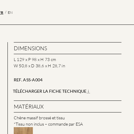
FR
EN
DIMENSIONS
L 129 x P 98 x H 73 cm
W 50,8 x D 38,6 x H 28,7 in
REF. ASS-A004
TÉLÉCHARGER LA FICHE TECHNIQUE
MATÉRIAUX
Chêne massif brossé et tissu
*Tissu non inclus – commande par ESA