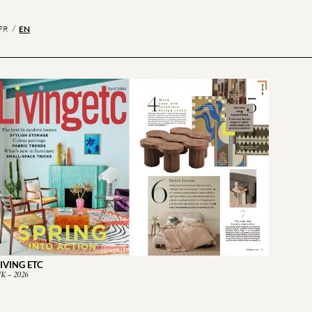
EN
FR
IVING ETC
K – 2026